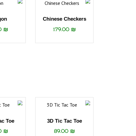
gon
Chinese Checkers
00
₪
179.00
₪
ac Toe
3D Tic Tac Toe
00
₪
89.00
₪