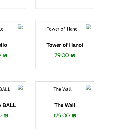
llo
Tower of Hanoi
0
₪
79.00
₪
 BALL
The Wall
00
₪
179.00
₪