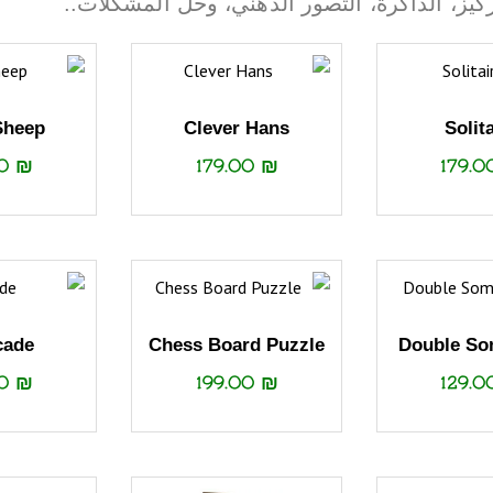
تركيز، الذاكرة، التصور الذهني، وحل المشكلات..
Sheep
Clever Hans
Solit
00
₪
179.00
₪
179.
cade
Chess Board Puzzle
Double So
00
₪
199.00
₪
129.