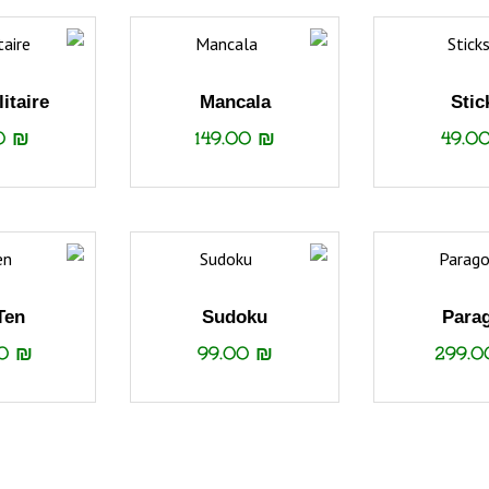
litaire
Mancala
Stic
00
₪
149.00
₪
49.0
Ten
Sudoku
Para
00
₪
99.00
₪
299.