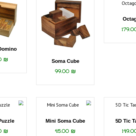
Octa
179.
 Domino
00
₪
Soma Cube
99.00
₪
Puzzle
Mini Soma Cube
5D Tic T
00
₪
45.00
₪
149.