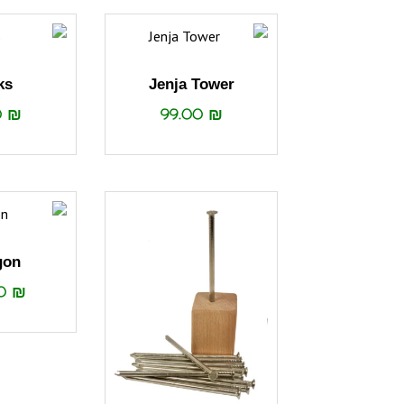
ks
Jenja Tower
0
₪
99.00
₪
gon
00
₪