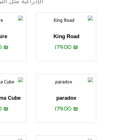
الإدراكية مثل ال
aire
King Road
00
₪
179.00
₪
ma Cube
paradox
00
₪
179.00
₪