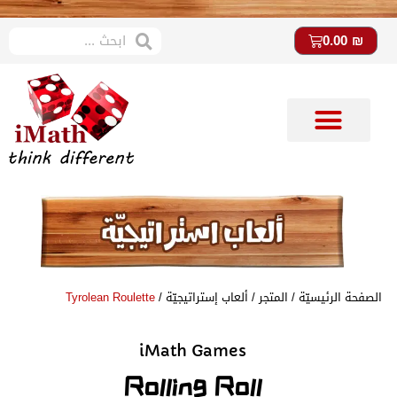
0.00
₪
متجر imath
ستوديو imath
الصفحة الرئيسيّة
/
المتجر
/
ألعاب إستراتيجيّة
/
Tyrolean Roulette
iMath Games
Rolling Roll