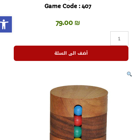
Game Code : 407
olbar
79.00
₪
أضف الى السلة