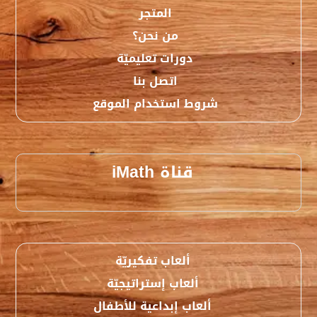
المتجر
من نحن؟
دورات تعليميّة
اتصل بنا
شروط استخدام الموقع
قناة iMath
ألعاب تفكيريّة
ألعاب إستراتيجيّة
ألعاب إبداعية للأطفال