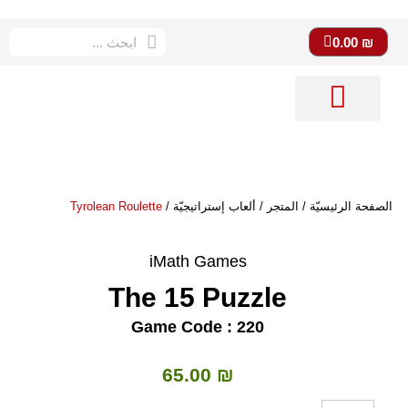
0.00
₪
متجر imath
ستوديو imath
دورات تعليميّة
الصفحة الرئيسيّة
الصفحة الرئيسيّة
/
المتجر
/
ألعاب إستراتيجيّة
/
Tyrolean Roulette
iMath Games
The 15 Puzzle
Game Code : 220
65.00
₪