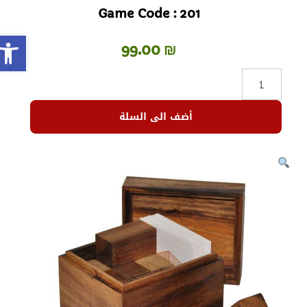
Game Code : 201
olbar
99.00
₪
أضف الى السلة