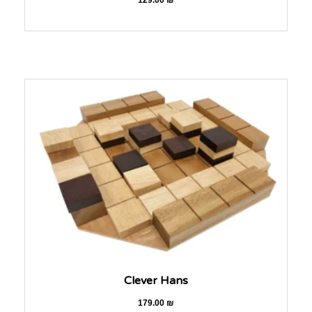
129.00
₪
Clever Hans
179.00
₪