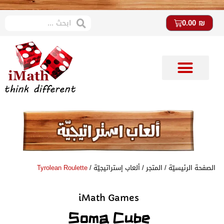
0.00
₪
متجر imath
ستوديو imath
الصفحة الرئيسيّة
/
المتجر
/
ألعاب إستراتيجيّة
/
Tyrolean Roulette
iMath Games
Soma Cube