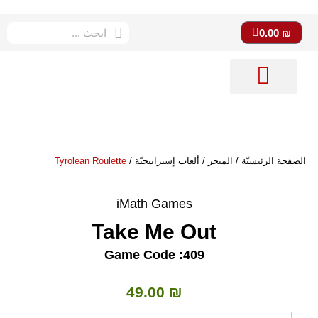
0.00
₪
متجر imath
ستوديو imath
دورات تعليميّة
الصفحة الرئيسيّة
الصفحة الرئيسيّة
/
المتجر
/
ألعاب إستراتيجيّة
/
Tyrolean Roulette
iMath Games
Take Me Out
Game Code :409
49.00
₪