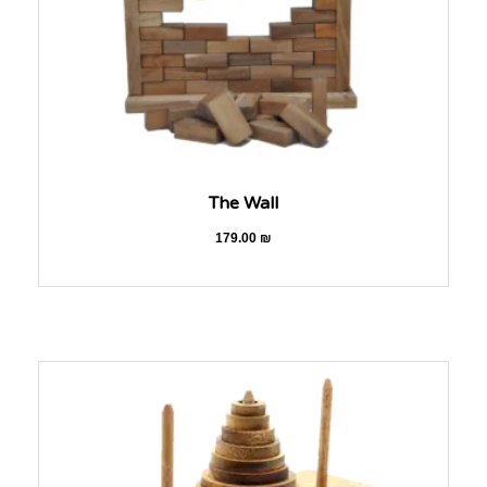
The Wall
179.00
₪