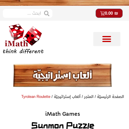
0.00
₪
متجر imath
ستوديو imath
الصفحة الرئيسيّة
/
المتجر
/
ألعاب إستراتيجيّة
/
Tyrolean Roulette
iMath Games
Sunmon Puzzle