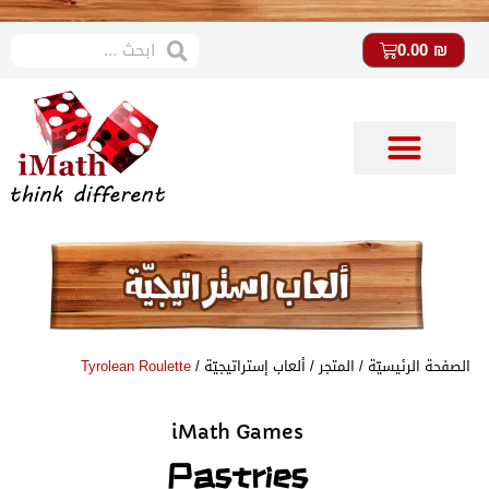
0.00
₪
متجر imath
ستوديو imath
الصفحة الرئيسيّة
/
المتجر
/
ألعاب إستراتيجيّة
/
Tyrolean Roulette
iMath Games
Pastries