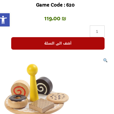
Game Code : 620
olbar
119.00
₪
أضف الى السلة