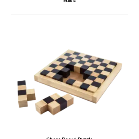
99.00
₪