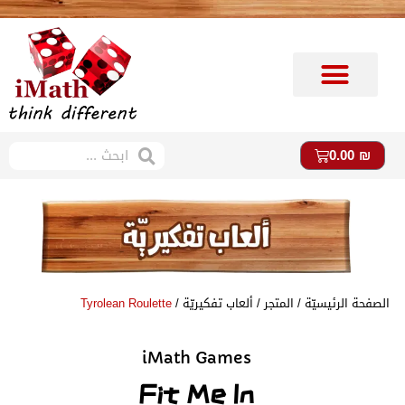
متجر imath
ستوديو imath
0.00
₪
الصفحة الرئيسيّة
/
المتجر
/
ألعاب ت
فكيريّة /
Tyrolean Roulette
iMath Games
Fit Me In