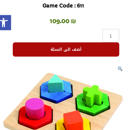
Game Code : 611
olbar
109.00
₪
أضف الى السلة