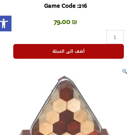
Game Code :216
olbar
79.00
₪
أضف الى السلة