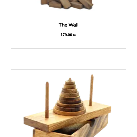
The Wall
179.00
₪