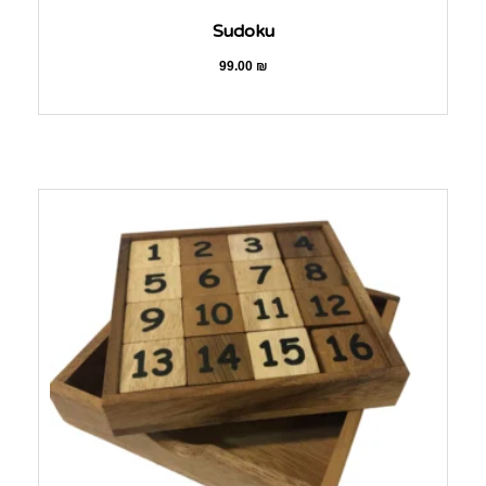
Sudoku
99.00
₪