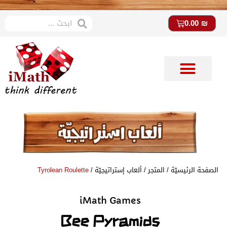
0.00
₪
متجر imath
ستوديو imath
الصفحة الرئيسيّة
/
المتجر
/
ألعاب إستراتيجيّة
/
Tyrolean Roulette
iMath Games
Bee Pyramids