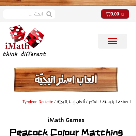
0.00
₪
متجر imath
ستوديو imath
الصفحة الرئيسيّة
/
المتجر
/
ألعاب إستراتيجيّة
/
Tyrolean Roulette
iMath Games
Peacock Colour Matching