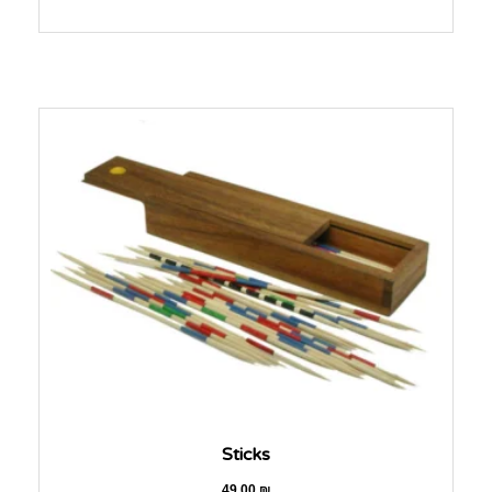
Sticks
49.00
₪