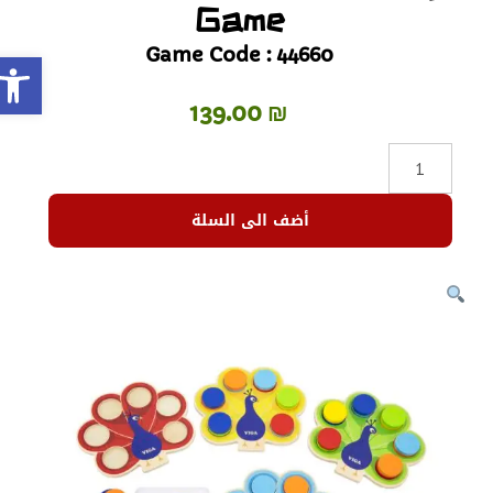
Game
Game Code : 44660
olbar
139.00
₪
أضف الى السلة