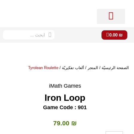
متجر imath
ستوديو imath
دورات تعليميّة
الصفحة الرئيسيّة
0.00
₪
الصفحة الرئيسيّة
/
المتجر
/
ألعاب ت
فكيريّة /
Tyrolean Roulette
iMath Games
Iron Loop
Game Code : 901
79.00
₪