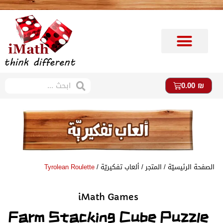
متجر imath
ستوديو imath
0.00
₪
الصفحة الرئيسيّة
/
المتجر
/
ألعاب ت
فكيريّة /
Tyrolean Roulette
iMath Games
Farm Stacking Cube Puzzle