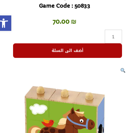
Game Code : 50833
olbar
70.00
₪
أضف الى السلة