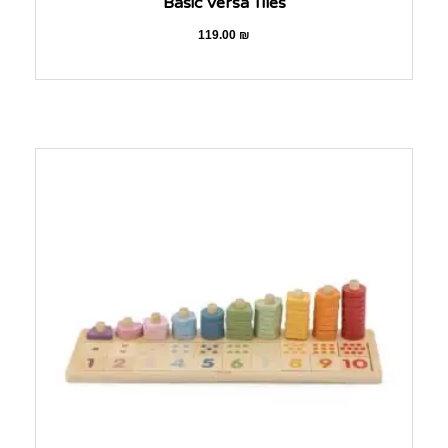
Basic Versa Tiles
119.00
₪