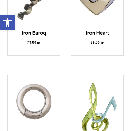
oolbar
Iron Baroq
Iron Heart
79.00
₪
79.00
₪