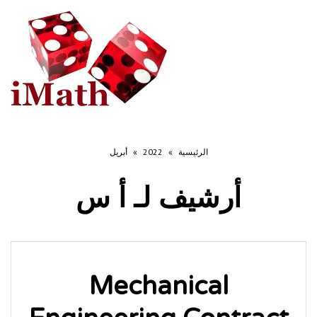
تبديل
التصفح
الرئيسية
»
2022
»
أبريل
أرشيف لـ
أ س
Mechanical