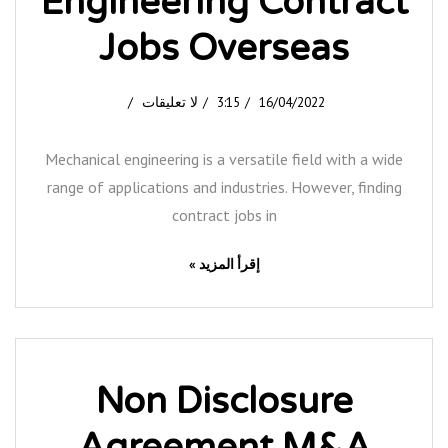
Engineering Contract
Jobs Overseas
16/04/2022
3:15
لا تعليقات
Mechanical engineering is a versatile field with a wide
range of applications and industries. However, finding
contract jobs in
إقرأ المزيد »
Non Disclosure
Agreement M&A