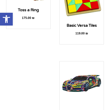
Toss a Ring
oolbar
175.00
₪
Basic Versa Tiles
119.00
₪