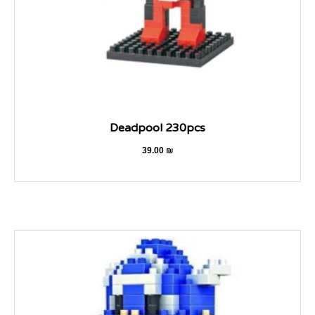
Deadpool 230pcs
39.00
₪