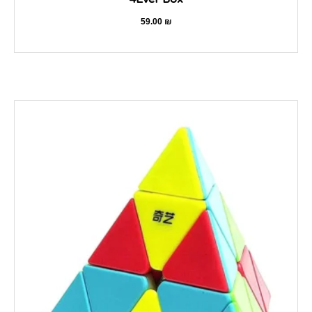
59.00
₪