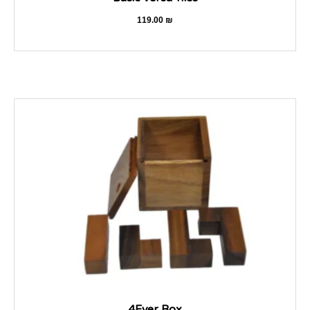
119.00
₪
4Ever Box