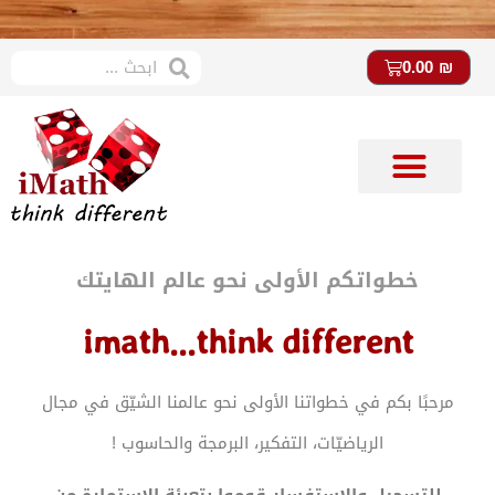
0.00
₪
متجر imath
ستوديو imath
خطواتكم الأولى نحو عالم الهايتك
imath...think different
مرحبًا بكم في خطواتنا الأولى نحو عالمنا الشيّق في مجال
الرياضيّات، التفكير، البرمجة والحاسوب !