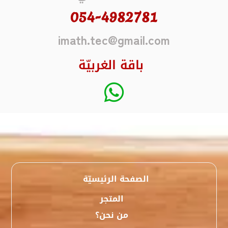
054-4982781
imath.tec@gmail.com
باقة الغربيّة
الصفحة الرئيسيّة
المتجر
من نحن؟